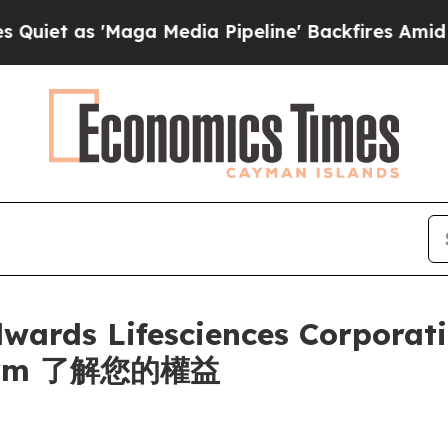
 as 'Maga Media Pipeline' Backfires Amid Rumors
s Lifesciences Corporati
irm 了解您的權益