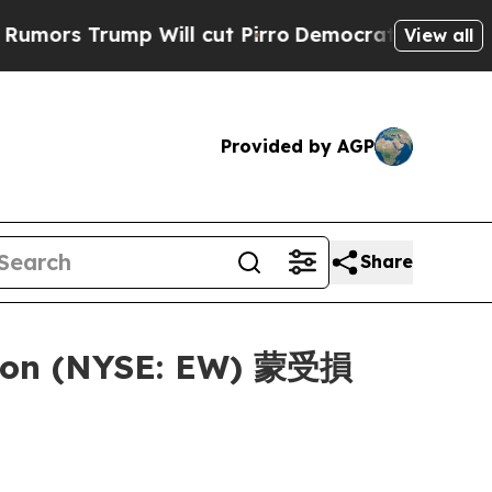
 Trump Will cut Pirro
Democratic Socialists of 
View all
Provided by AGP
Share
on (NYSE: EW) 蒙受損