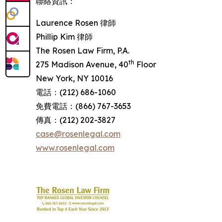
聯絡資訊：
Laurence Rosen 律師
Phillip Kim 律師
The Rosen Law Firm, P.A.
th
275 Madison Avenue, 40
Floor
New York, NY 10016
電話：(212) 686-1060
免費電話：(866) 767-3653
傳真：(212) 202-3827
case@rosenlegal.com
www.rosenlegal.com