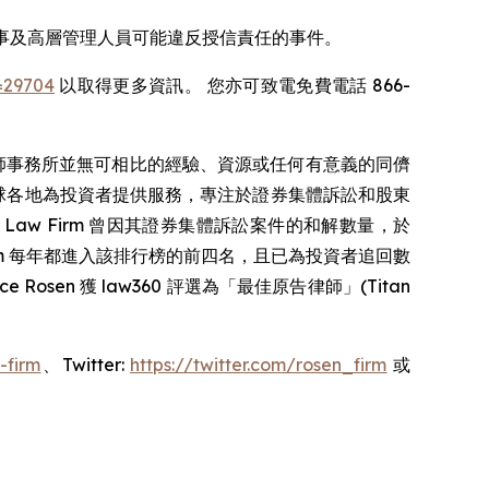
SE: EW) 董事及高層管理人員可能違反授信責任的事件。
=29704
以取得更多資訊。 您亦可致電免費電話 866-
師事務所並無可相比的經驗、資源或任何有意義的同儕
 在全球各地為投資者提供服務，專注於證券集體訴訟和股東
 Law Firm 曾因其證券集體訴訟案件的和解數量，於
en Law Firm 每年都進入該排行榜的前四名，且已為投資者追回數
Rosen 獲 law360 評選為「最佳原告律師」(Titan
-firm
、Twitter:
https://twitter.com/rosen_firm
或