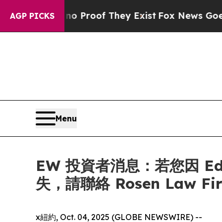
 Offers no Proof They Exist
Fox News Goes Quiet
AGP PICKS
Menu
EW 投資者消息：若您因 Edward
失，請聯絡 Rosen Law F
x紐約, Oct. 04, 2025 (GLOBE NEWSWIRE) --